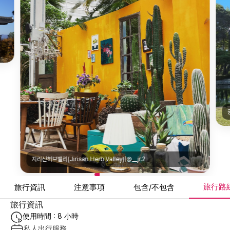
지리산허브밸리(Jirisan Herb Valley)|@__jr.2
旅行路
旅行資訊
注意事項
包含/不包含
旅行資訊
使用時間 : 8 小時
私人出行服務