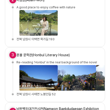
아담원(Adam-Won)
A good place to enjoy coffee with nature
전북 남원시 이백면 목가길 193
3
혼불 문학관(Honbul Literary House)
Re-reading 'Honbul' in the real background of the novel
전북 남원시 사매면 노봉안길 52
남원백두대간전시관(Namwon Baekdudaegan Exhibition