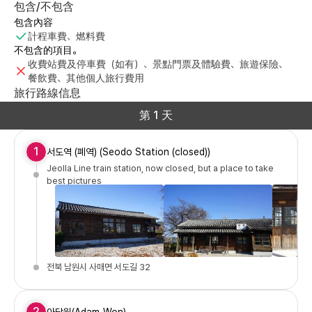
包含/不包含
包含內容
計程車費、燃料費
不包含的項目。
收費站費及停車費（如有）、景點門票及體驗費、旅遊保險、
餐飲費、其他個人旅行費用
旅行路線信息
第 1 天
1
서도역 (폐역) (Seodo Station (closed))
Jeolla Line train station, now closed, but a place to take
best pictures
전북 남원시 사매면 서도길 32
2