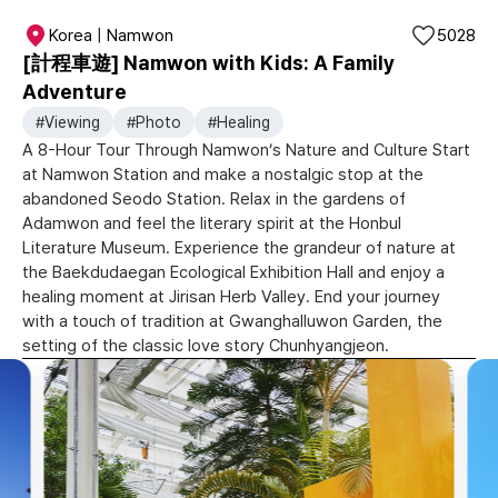
Korea | Namwon
5028
[計程車遊] Namwon with Kids: A Family
Adventure
#Viewing
#Photo
#Healing
A 8-Hour Tour Through Namwon’s Nature and Culture Start
at Namwon Station and make a nostalgic stop at the
abandoned Seodo Station. Relax in the gardens of
Adamwon and feel the literary spirit at the Honbul
Literature Museum. Experience the grandeur of nature at
the Baekdudaegan Ecological Exhibition Hall and enjoy a
healing moment at Jirisan Herb Valley. End your journey
with a touch of tradition at Gwanghalluwon Garden, the
setting of the classic love story Chunhyangjeon.