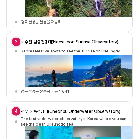
경북 울릉군 울릉읍 저동리
3
내수전 일출전망대(Naesujeon Sunrise Observatory)
Representative spots to see the sunrise on Ulleungdo
경북 울릉군 울릉읍 저동리 641
4
천부 해중전망대(Cheonbu Underwater Observatory)
The first underwater observatory in Korea where you can
see the clean Ulleungdo sea