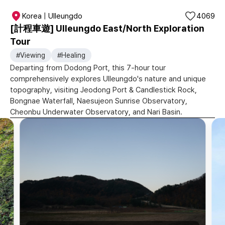
Korea | Ulleungdo
4069
[計程車遊] Ulleungdo East/North Exploration
Tour
#Viewing
#Healing
Departing from Dodong Port, this 7-hour tour
comprehensively explores Ulleungdo's nature and unique
topography, visiting Jeodong Port & Candlestick Rock,
Bongnae Waterfall, Naesujeon Sunrise Observatory,
Cheonbu Underwater Observatory, and Nari Basin.