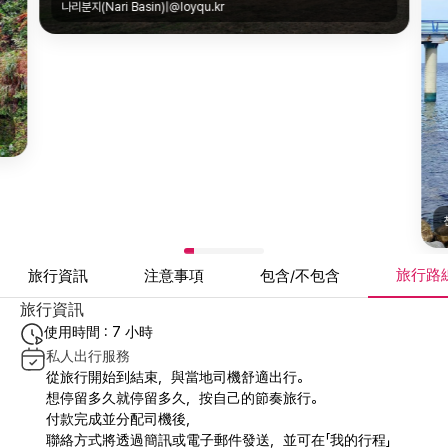
나리분지(Nari Basin)|@loyqu.kr
旅行路
旅行資訊
注意事項
包含/不包含
旅行資訊
使用時間 : 7 小時
私人出行服務
從旅行開始到結束，與當地司機舒適出行。
想停留多久就停留多久，按自己的節奏旅行。
付款完成並分配司機後，
聯絡方式將透過簡訊或電子郵件發送，並可在「我的行程」