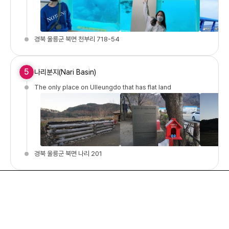
경북 울릉군 북면 천부리 718-54
5
나리분지(Nari Basin)
The only place on Ulleungdo that has flat land
경북 울릉군 북면 나리 201